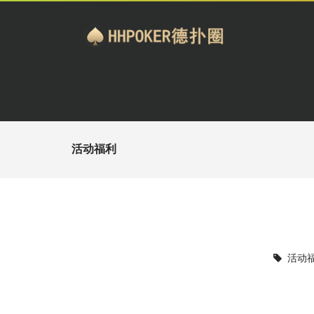
活动福利
活动